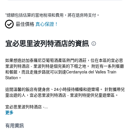
*
總額包括估算的當地稅項和費用，將在退房時支付。
最佳價格
真心保證！
宜必思里波列特酒店的資訊
如果想造訪加泰羅尼亞葡萄酒產區熱門的酒莊，位在本區的宜必思
里波列特酒店 - 里波列特是個完美的下榻之地。 附近有一系列餐廳
和餐館，而且走幾步路就可以到達Cerdanyola del Valles Train
Station。
這間溫馨的飯店有健身房、24小時接待櫃檯和遊樂場。 針對攜帶兒
童出遊的人，宜必思里波列特酒店 - 里波列特提供兒童遊樂區。
宜必思里波列特酒店 -...
更多
有用資訊