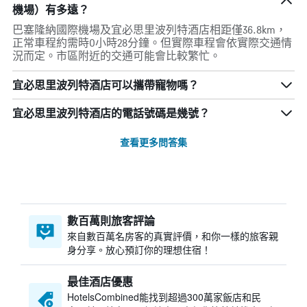
機場）有多遠？
巴塞隆納國際機場及宜必思里波列特酒店相距僅36.8km，
正常車程約需時0小時28分鐘。但實際車程會依實際交通情
況而定。市區附近的交通可能會比較繁忙。
宜必思里波列特酒店可以攜帶寵物嗎？
宜必思里波列特酒店的電話號碼是幾號？
查看更多問答集
數百萬則旅客評論
來自數百萬名房客的真實評價，和你一樣的旅客親
身分享。放心預訂你的理想住宿！
最佳酒店優惠
HotelsCombined​能找到超過300萬家飯店和民