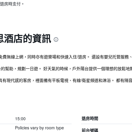
退房時支付。
思酒店的資訊
費無線上網，同時亦有遊樂場和快速入住/退房。 還設有嬰兒托管服務、
台的幫助，規劃一日遊。 好天氣的時候，戶外陽台提供一個理想的放鬆地
供具有現代感的客房，裡面備有平板電視、有線/衛星頻道和淋浴。 都有隔音
15:00
退房時間
Policies vary by room type
前台號碼