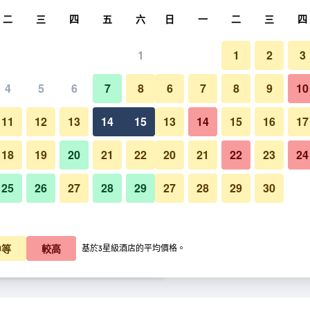
尋
二
三
四
五
六
日
一
二
三
四
1
1
2
3
晚價格
4
5
6
7
8
6
7
8
9
10
休閒室
每晚總額
11
12
13
14
15
13
14
15
16
17
K$681
查看優惠
18
19
20
21
22
20
21
22
23
24
25
26
27
28
29
27
28
29
30
K$800
查看優惠
維也納機場宜必思酒店的照片
K$803
查看優惠
中等
較高
基於3星級酒店的平均價格。