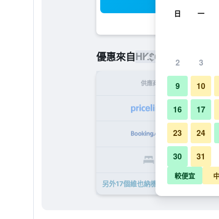
搜
日
一
HK$681
優惠來自
/
最便宜的每
2
3
供應商
9
10
H
16
17
23
24
H
30
31
H
較便宜
另外17個維也納機場宜必思酒店​的優惠