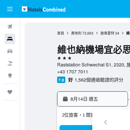
機票
首頁
奧地利
72,663
施韋夏特
34
維
酒店
維也納機場宜必
租車
3星級
機票＋酒店
Raststation Schwechat S1, 2
+43 1707 7011
探索
好
1,562個通過驗證的評分
7.8
我的旅程
8月14日 週五
-
2位旅客，1 間客房