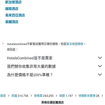
新加坡酒店
越南酒店
馬來西亞酒店
泰國酒店
*
HotelsCombined不斷嘗試獲得正確的價格，但是
無法保證價格
。
原因是：
HotelsCombined並不是賣家
我們替你收集非常大量的數據
為什麼價格不是100%準確？
首頁
英國
314,756
英格蘭
243,255
柴郡
1,197
埃爾斯米爾港
28
英格伍德莊園酒店