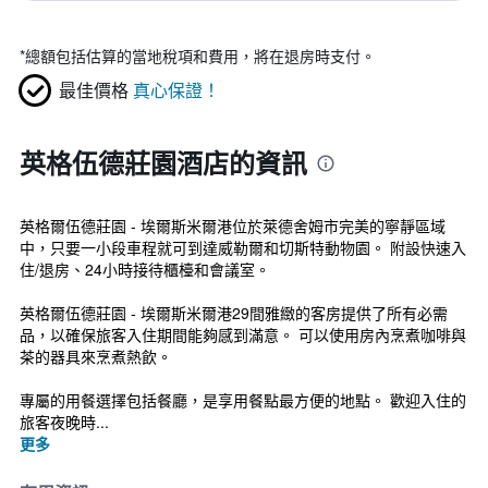
*
總額包括估算的當地稅項和費用，將在退房時支付。
最佳價格
真心保證！
英格伍德莊園酒店的資訊
英格爾伍德莊園 - 埃爾斯米爾港位於萊德舍姆市完美的寧靜區域
中，只要一小段車程就可到達威勒爾和切斯特動物園。 附設快速入
住/退房、24小時接待櫃檯和會議室。
英格爾伍德莊園 - 埃爾斯米爾港29間雅緻的客房提供了所有必需
品，以確保旅客入住期間能夠感到滿意。 可以使用房內烹煮咖啡與
茶的器具來烹煮熱飲。
專屬的用餐選擇包括餐廳，是享用餐點最方便的地點。 歡迎入住的
旅客夜晚時...
更多