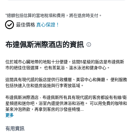
*
總額包括估算的當地稅項和費用，將在退房時支付。
最佳價格
真心保證！
布達佩斯洲際酒店的資訊
位於城市心臟地帶的地點十分便捷，這間5星級的飯店是布達佩斯
市的絕佳住宿選擇。 也有蒸氣浴、溫水泳池和健身中心。
這間具有現代感的飯店提供行政樓層、美容中心和舞廳。 便利服務
包括快速入住和退房設施與行李寄放區域。
布達佩斯洲際酒店 - 布達佩斯所有具有現代感的客房都設有有線/衛
星頻道和迷你吧，浴室內還提供淋浴和浴袍。 可以用免費的咖啡和
茶來沖泡熱飲，再拿到客房的沙發座椅慢...
更多
有用資訊