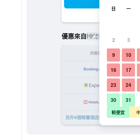
搜
日
一
HK$846
優惠來自
/
最便宜的每
2
3
供應商
9
10
H
16
17
23
24
H
30
31
H
較便宜
另外6個喀爾酒店​的優惠