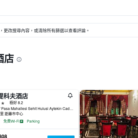
，更改搜尋內容，或清除所有篩選以查看評論。
酒店
提科夫酒店
級
極好 8.2
Yusuf Pasa Mahallesi Sehit Hulusi Aytekin Caddesi No:63 Kars / Merkez, 卡爾斯, 土耳其
公里 距離市中心
免費Wi-Fi
Parking
808