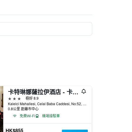
卡特琳娜薩拉伊酒店 - 卡爾斯
3星級
極好 8.9
Kaleici Mahallesi, Celal Baba Caddesi, No:52, 卡爾斯, 土耳其
0.8公里 距離市中心
免費Wi-Fi
機場接駁車
HK$855