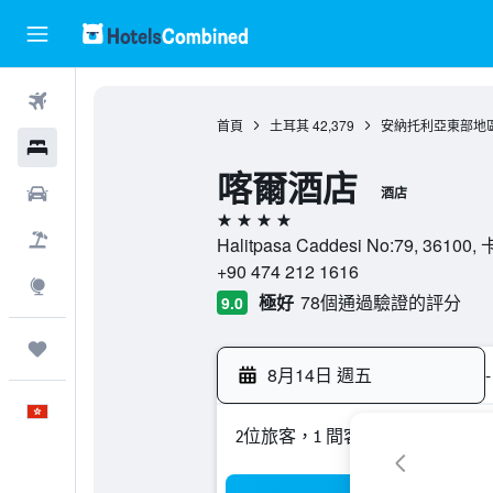
機票
首頁
土耳其
42,379
安納托利亞東部地
酒店
喀爾酒店
租車
酒店
4星級
機票＋酒店
Halitpasa Caddesi No:79, 36
+90 474 212 1616
探索
極好
78個通過驗證的評分
9.0
我的旅程
8月14日 週五
-
中文
2位旅客，1 間客房