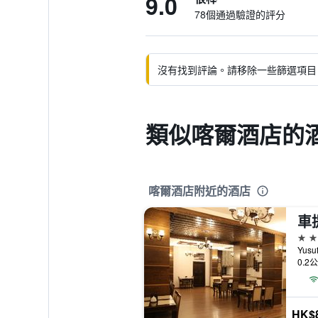
9.0
78個通過驗證的評分
沒有找到評論。請移除一些篩選項目
類似喀爾酒店的
喀爾酒店附近的酒店
車
3星
0.2
HK$