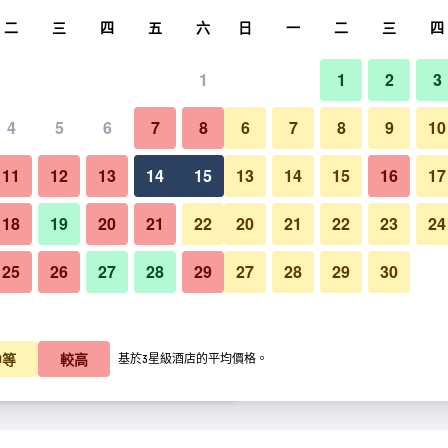
尋
二
三
四
五
六
日
一
二
三
四
1
1
2
3
晚價格
4
5
6
7
8
6
7
8
9
10
每晚總額
11
12
13
14
15
13
14
15
16
17
K$846
查看優惠
18
19
20
21
22
20
21
22
23
24
25
26
27
28
29
27
28
29
30
K$962
查看優惠
K$976
查看優惠
中等
較高
基於3星級酒店的平均價格。