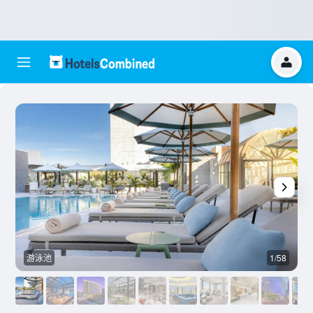
游泳池
1/58