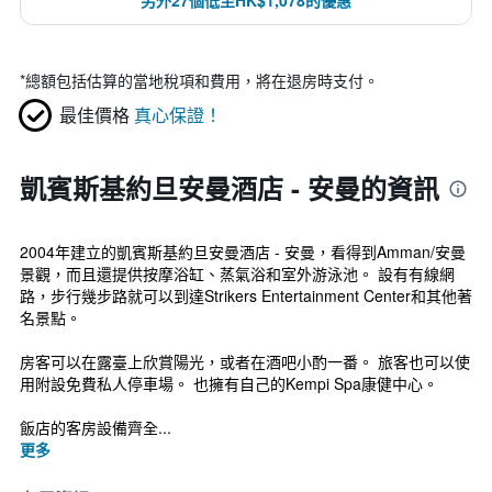
另外27個低至HK$1,078的優惠
*
總額包括估算的當地稅項和費用，將在退房時支付。
最佳價格
真心保證！
凱賓斯基約旦安曼酒店 - 安曼的資訊
2004年建立的凱賓斯基約旦安曼酒店 - 安曼，看得到Amman/安曼
景觀，而且還提供按摩浴缸、蒸氣浴和室外游泳池。 設有有線網
路，步行幾步路就可以到達Strikers Entertainment Center和其他著
名景點。
房客可以在露臺上欣賞陽光，或者在酒吧小酌一番。 旅客也可以使
用附設免費私人停車場。 也擁有自己的Kempi Spa康健中心。
飯店的客房設備齊全...
更多