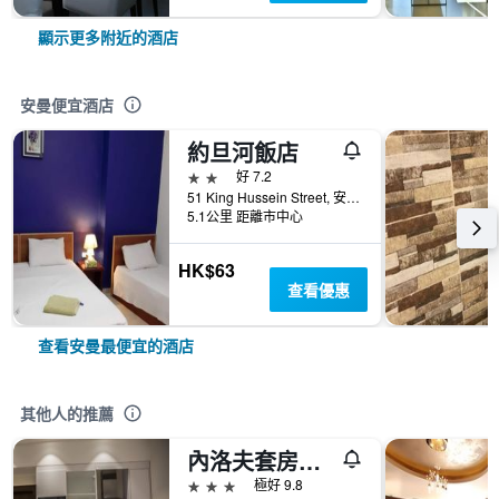
顯示更多附近的酒店
安曼便宜酒店
約旦河飯店
2星級
好 7.2
51 King Hussein Street, 安曼, 約旦
5.1公里 距離市中心
HK$63
查看優惠
查看安曼最便宜的酒店
其他人的推薦
內洛夫套房酒店
3星級
極好 9.8