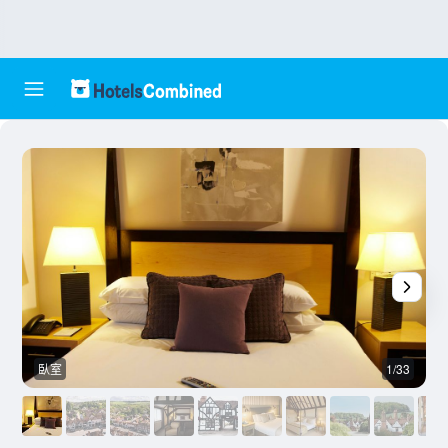
臥室
1/33