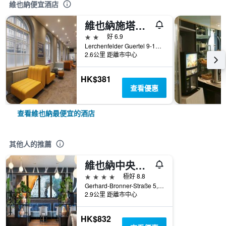
維也納便宜酒店
維也納施塔特哈勒A&O經濟型連鎖酒店
2星級
好 6.9
Lerchenfelder Guertel 9-11, 維也納, 維也納, 奧地利
2.6公里 距離市中心
HK$381
查看優惠
查看維也納最便宜的酒店
其他人的推薦
維也納中央火車站高級品質星辰酒店
4星級
極好 8.8
Gerhard-Bronner-Straße 5, 維也納, 維也納, 奧地利
2.9公里 距離市中心
HK$832