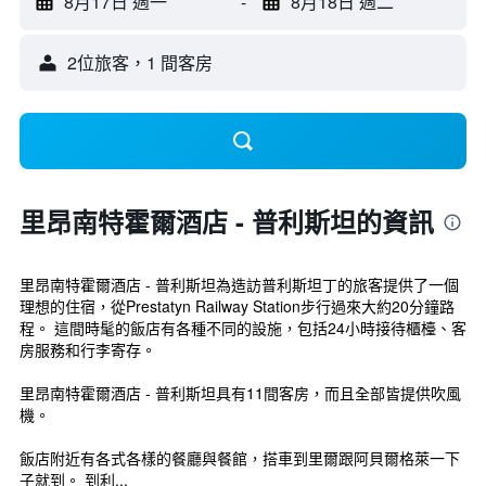
8月17日 週一
-
8月18日 週二
2位旅客，1 間客房
里昂南特霍爾酒店 - 普利斯坦的資訊
里昂南特霍爾酒店 - 普利斯坦為造訪普利斯坦丁的旅客提供了一個
理想的住宿，從Prestatyn Railway Station步行過來大約20分鐘路
程。 這間時髦的飯店有各種不同的設施，包括24小時接待櫃檯、客
房服務和行李寄存。
里昂南特霍爾酒店 - 普利斯坦具有11間客房，而且全部皆提供吹風
機。
飯店附近有各式各樣的餐廳與餐館，搭車到里爾跟阿貝爾格萊一下
子就到。 到利...