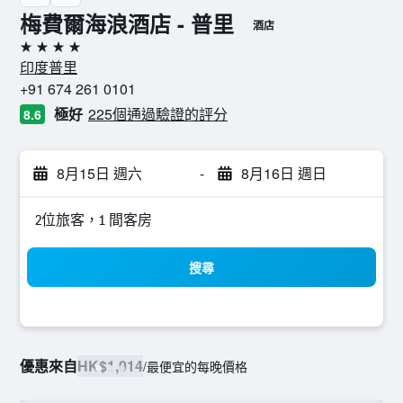
梅費爾海浪酒店 - 普里
酒店
4星級
印度普里
+91 674 261 0101
極好
225個通過驗證的評分
8.6
8月15日 週六
-
8月16日 週日
2位旅客，1 間客房
搜尋
優惠來自
HK$1,014
/
最便宜的每晚價格