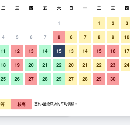
尋
二
三
四
五
六
日
一
二
三
四
1
1
2
3
晚價格
4
5
6
7
8
6
7
8
9
10
建築
每晚總額
11
12
13
14
15
13
14
15
16
17
K$874
查看優惠
18
19
20
21
22
20
21
22
23
24
25
26
27
28
29
27
28
29
30
$1,072
查看優惠
巴黎tgv里昂車站美居酒店的照片
$1,131
查看優惠
中等
較高
基於3星級酒店的平均價格。
的優惠