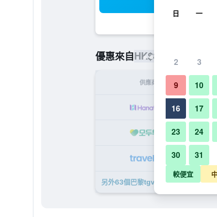
搜
日
一
HK$874
優惠來自
/
最便宜的每
2
3
供應商
9
10
H
16
17
23
24
HK
30
31
HK
較便宜
另外63個巴黎tgv里昂車站美居酒店​