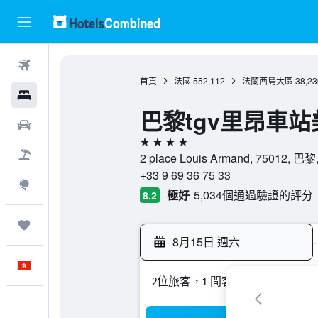
機票
首頁
法國
552,112
法蘭西島大區
38,23
酒店
巴黎tgv里昂車
租車
4星級
機票＋酒店
2 place Louis Armand, 75012, 巴
+33 9 69 36 75 33
探索
極好
5,034個通過驗證的評分
8.2
我的旅程
8月15日 週六
-
中文
2位旅客，1 間客房