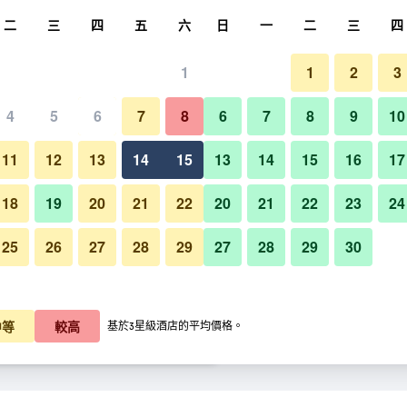
尋
二
三
四
五
六
日
一
二
三
四
1
1
2
3
晚價格
4
5
6
7
8
6
7
8
9
10
建築
每晚總額
11
12
13
14
15
13
14
15
16
17
K$418
查看優惠
18
19
20
21
22
20
21
22
23
24
25
26
27
28
29
27
28
29
30
K$434
查看優惠
芭堤雅美居海洋度假酒店的照片
K$467
查看優惠
中等
較高
基於3星級酒店的平均價格。
優惠