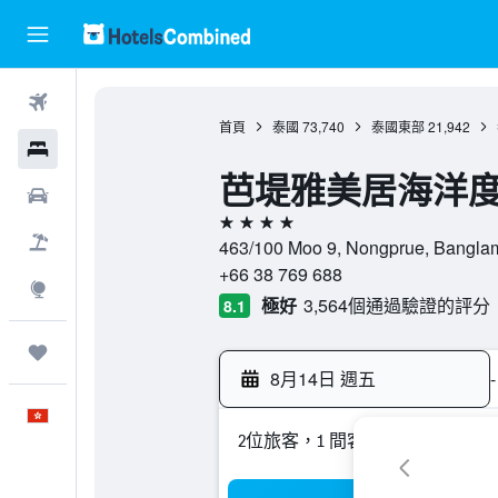
機票
首頁
泰國
73,740
泰國東部
21,942
酒店
芭堤雅美居海洋
租車
4星級
機票＋酒店
463/100 Moo 9, Nongprue, Ban
+66 38 769 688
探索
極好
3,564個通過驗證的評分
8.1
我的旅程
8月14日 週五
-
中文
2位旅客，1 間客房