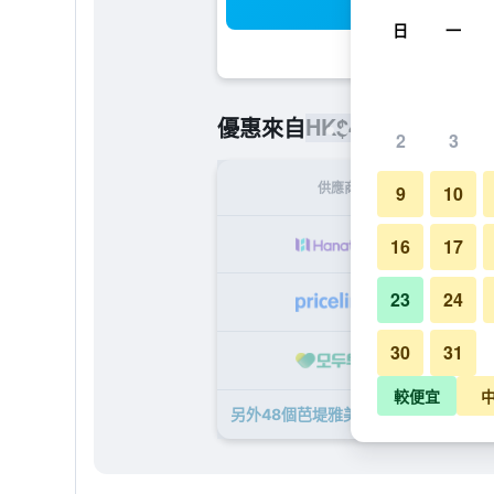
搜
日
一
HK$418
優惠來自
/
最便宜的每
2
3
供應商
9
10
H
16
17
23
24
H
30
31
H
較便宜
另外48個芭堤雅美居海洋度假酒店​的