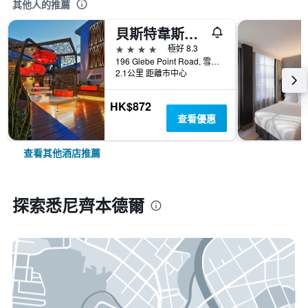
其他人的推薦
貝斯特韋斯特格利伯港口酒店 - 格利伯
4星級
極好 8.3
196 Glebe Point Road, 雪梨, NSW, 澳洲
2.1公里 距離市中心
HK$872
查看優惠
查看其他酒店推薦
探索悉尼齊本德爾