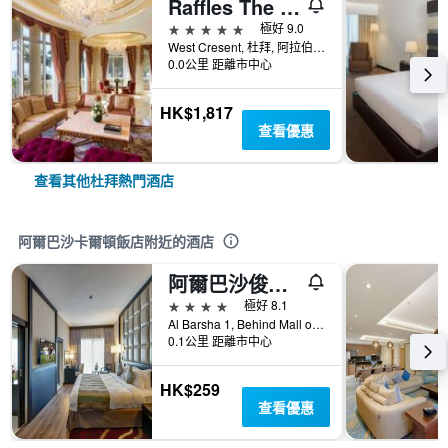
Raffles The Palm Dubai
5星級
極好 9.0
West Cresent, 杜拜, 阿拉伯聯合大公國
0.0公里 距離市中心
HK$1,817
查看優惠
查看其他杜拜熱門酒店
阿爾巴沙卡爾頓飯店附近的酒店
阿爾巴沙俊宏酒店
4星級
極好 8.1
Al Barsha 1, Behind Mall of The Emirates, 杜拜, 阿拉伯聯合大公國
0.1公里 距離市中心
HK$259
查看優惠