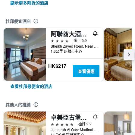
顯示更多附近的酒店
杜拜便宜酒店
阿聯酋大酒店公寓 - 杜拜
4星級
尚可 5.9
Sheikh Zayed Road, Near Financial Metro Station, 00, 杜拜, 阿拉伯聯合大公國
1.6公里 距離市中心
HK$217
查看優惠
查看杜拜最便宜的酒店
其他人的推薦
卓美亞古堡酒店 - 皇宫
5星級
極好 9.2
Jumeirah Al Qasr-Madinat Jumeirah, PO Box 75157, 杜拜, 阿拉伯聯合大公國
11.7公里 距離市中心