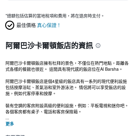
*
總額包括估算的當地稅項和費用，將在退房時支付。
最佳價格
真心保證！
阿爾巴沙卡爾頓飯店的資訊
阿爾巴沙卡爾頓飯店擁有杜拜的景色，不僅位在熱門地點，距離各
式各樣的餐館也很近。 這間具有現代感的飯店位在Al Barsha。
阿爾巴沙卡爾頓飯店是個4星級的飯店具有一系列的現代便利設施
包括按摩浴缸、蒸氣浴和室外游泳池。 情侶將可以享受飯店的設
施，例如代客停車和按摩。
裝有空調的客房附設高級的便利設施，例如︰平板電視和迷你吧。
各個客房都有桌子、電話和客房保險箱。
...
更多