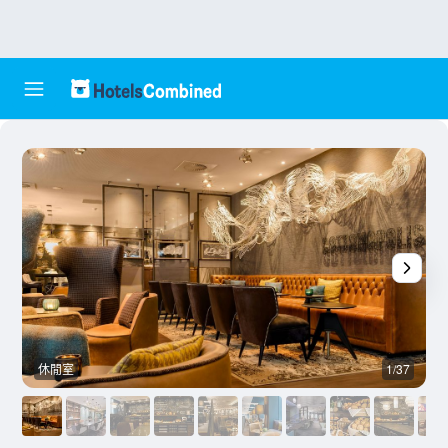
休閒室
1/37