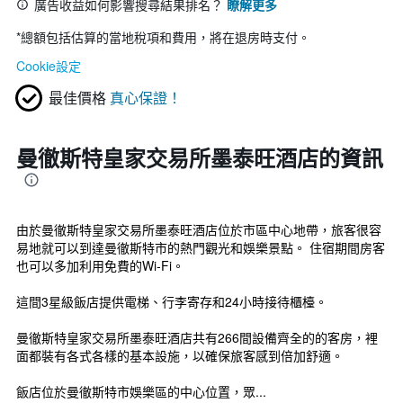
廣告收益如何影響搜尋結果排名？
瞭解更多
*
總額包括估算的當地稅項和費用，將在退房時支付。
Cookie設定
最佳價格
真心保證！
曼徹斯特皇家交易所墨泰旺酒店的資訊
由於曼徹斯特皇家交易所墨泰旺酒店位於市區中心地帶，旅客很容
易地就可以到達曼徹斯特市的熱門觀光和娛樂景點。 住宿期間房客
也可以多加利用免費的Wi-Fi。
這間3星級飯店提供電梯、行李寄存和24小時接待櫃檯。
曼徹斯特皇家交易所墨泰旺酒店共有266間設備齊全的的客房，裡
面都裝有各式各樣的基本設施，以確保旅客感到倍加舒適。
飯店位於曼徹斯特市娛樂區的中心位置，眾...