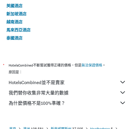
英國酒店
新加坡酒店
越南酒店
馬來西亞酒店
泰國酒店
*
HotelsCombined不斷嘗試獲得正確的價格，但是
無法保證價格
。
原因是：
HotelsCombined並不是賣家
我們替你收集非常大量的數據
為什麼價格不是100%準確？
首頁
澳洲
108,581
新南威爾斯州
37,005
Heatherbrae
5