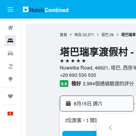
機票
首頁
埃及
22,371
塔巴
26
塔巴瑞享渡
酒店
塔巴瑞享渡假村 -
租車
5星級
機票＋酒店
Nuweiba Road, 46621, 塔巴, 西
+20 693 530 530
探索
極好
2,984個通過驗證的評分
8.8
我的旅程
8月15日 週六
-
中文
2位旅客，1 間客房