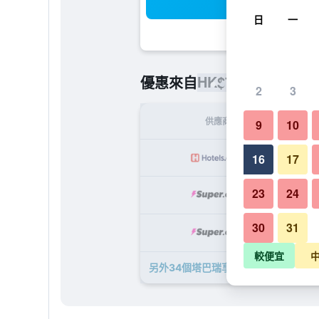
搜
日
一
HK$710
優惠來自
/
最便宜的每
2
3
供應商
9
10
H
16
17
23
24
H
30
31
H
較便宜
另外34個塔巴瑞享渡假村 - 塔巴​的優