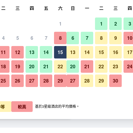
尋
二
三
四
五
六
日
一
二
三
四
1
1
2
3
晚價格
4
5
6
7
8
6
7
8
9
10
游泳池
每晚總額
11
12
13
14
15
13
14
15
16
17
K$710
查看優惠
18
19
20
21
22
20
21
22
23
24
25
26
27
28
29
27
28
29
30
塔巴瑞享渡假村 - 塔巴的照片
K$732
查看優惠
K$869
查看優惠
中等
較高
基於3星級酒店的平均價格。
惠