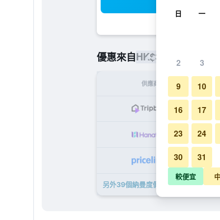
搜
日
一
HK$318
優惠來自
/
最便宜的每
2
3
供應商
9
10
H
16
17
23
24
H
30
31
H
較便宜
另外39個納曼度假村​的優惠