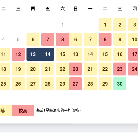
尋
二
三
四
五
六
日
一
二
三
四
1
1
2
3
晚價格
4
5
6
7
8
6
7
8
9
10
游泳池
每晚總額
11
12
13
14
15
13
14
15
16
17
K$318
查看優惠
18
19
20
21
22
20
21
22
23
24
25
26
27
28
29
27
28
29
30
納曼度假村的照片
K$910
查看優惠
K$939
查看優惠
中等
較高
基於3星級酒店的平均價格。