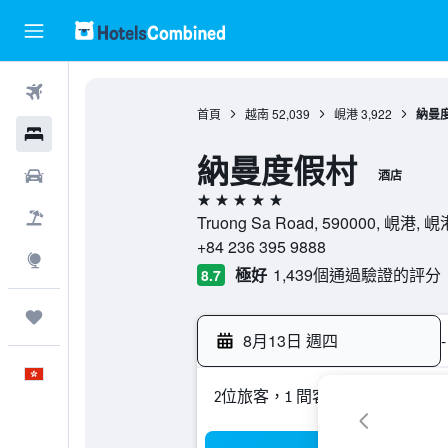
機票
首頁
越南
52,039
峴港
3,922
納曼
酒店
納曼度假村
租車
酒店
5星級
機票＋酒店
Truong Sa Road, 590000, 峴
+84 236 395 9888
探索
極好
1,439個通過驗證的評分
8.7
我的旅程
8月13日 週四
-
中文
2位旅客，1 間客房