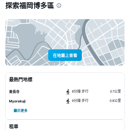
探索福岡博多區
在地圖上查看
最熱門地標
8分鐘 步行
0.7公里
東長寺
9分鐘 步行
0.8公里
Myorakuji
顯示更多
租車