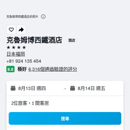
克魯姆博西鐵酒店的照片
克魯姆博西鐵酒店
酒店
4星級
日本福岡
+81 924 135 454
極好
6,316個通過驗證的評分
8.8
8月13日 週四
-
8月14日 週五
2位旅客，1 間客房
搜尋