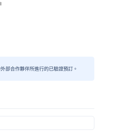
i
信賴的外部合作夥伴所進行的已驗證預訂。