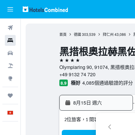
機票
首頁
德國
303,539
拜仁州
43,086
酒店
黑措根奧拉赫黑佐
租車
4星級
機票＋酒店
Olympiaring 90, 91074, 黑措根
+49 9132 74 720
探索
極好
4,085個通過驗證的評分
8.9
我的旅程
8月15日 週六
-
中文
2位旅客，1 間客房