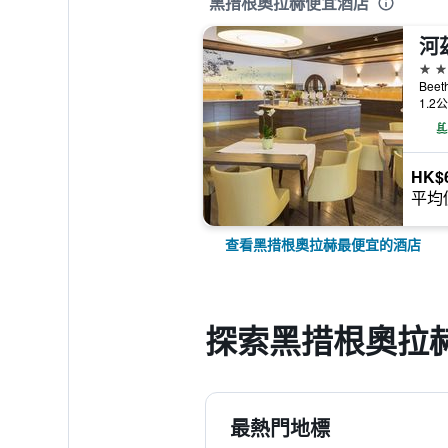
黑措根奧拉赫便宜酒店
4星
Bee
1.2
HK$
平均
查看黑措根奧拉赫最便宜的酒店
探索黑措根奧拉
最熱門地標