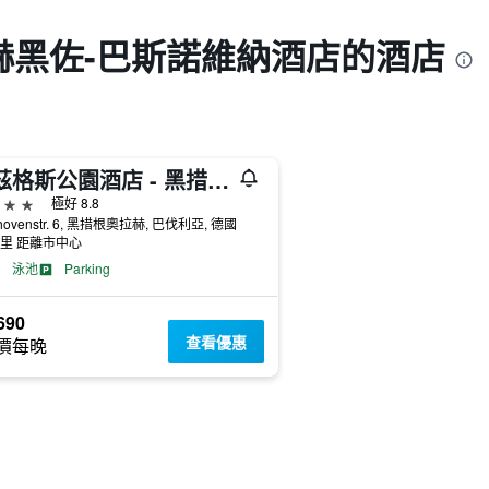
赫黑佐-巴斯諾維納酒店的酒店
河茲格斯公園酒店 - 黑措根奧拉赫
級
極好 8.8
thovenstr. 6, 黑措根奧拉赫, 巴伐利亞, 德國
公里 距離市中心
泳池
Parking
690
查看優惠
價每晚