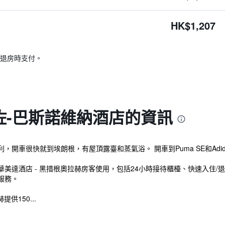
HK$1,207
退房時支付。
佐-巴斯諾維納酒店的資訊
開車很快就到埃朗根，有屋頂露臺和蒸氣浴。 開車到Puma SE和Adid
美達酒店 - 黑措根奧拉赫房客使用，包括24小時接待櫃檯、快速入住/
服務。
供150...