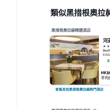
類似黑措根奧拉
黑措根奧拉赫精選酒店
4星
Bee
0.0
HK$
平均
查看其他黑措根奧拉赫熱門酒店