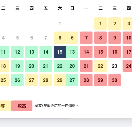
尋
二
三
四
五
六
日
一
二
三
四
1
1
2
3
晚價格
4
5
6
7
8
6
7
8
9
10
酒吧
每晚總額
11
12
13
14
15
13
14
15
16
17
K$920
查看優惠
18
19
20
21
22
20
21
22
23
24
25
26
27
28
29
27
28
29
30
黑措根奧拉赫黑佐-巴斯諾維納
$1,055
查看優惠
$1,205
查看優惠
中等
較高
基於3星級酒店的平均價格。
酒店​的優惠