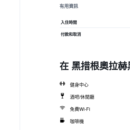
有用資訊
入住時間
付款和取消
在 黑措根奧拉赫
健身中心
酒吧/休閒廳
免費Wi-Fi
咖啡機