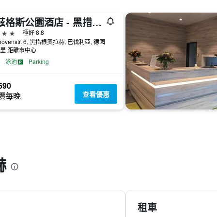
河茲格斯公園酒店 - 黑措根奧拉赫
級
極好 8.8
thovenstr. 6, 黑措根奧拉赫, 巴伐利亞, 德國
公里 距離市中心
泳池
Parking
690
查看優惠
價每晚
赫
租車