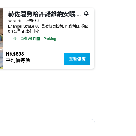
赫佐葛勞哈許諾維納安眠旅社
3星級
極好 8.3
Erlanger Straße 60, 黑措根奧拉赫, 巴伐利亞, 德國
0.8公里 距離市中心
免費Wi-Fi
Parking
HK$698
查看優惠
平均價每晚