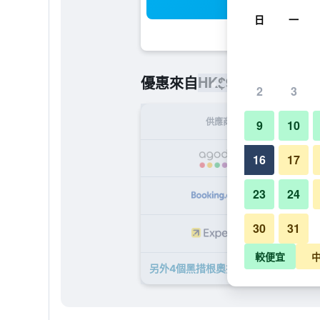
搜
日
一
HK$920
優惠來自
/
最便宜的每
2
3
供應商
9
10
H
16
17
23
24
HK
30
31
HK
較便宜
另外4個黑措根奧拉赫黑佐-巴斯諾維納