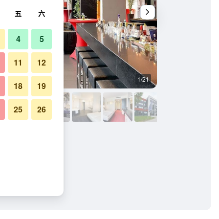
五
六
4
5
11
12
1/21
其他
18
19
25
26
酒店的照片