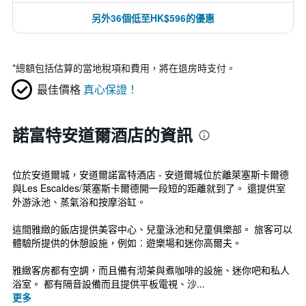
另外36個低至HK$596的優惠
*
總額包括估算的當地稅項和費用，將在退房時支付。
最佳價格
真心保證！
諾富特安道爾酒店的資訊
位於安道爾城，安道爾諾富特酒店 - 安道爾城位於離萊塞斯卡爾德
與Les Escaldes/萊塞斯卡爾德開一段短的距離就到了。 還提供室
外游泳池、蒸氣浴和按摩浴缸。
這間雅緻的飯店提供美容中心、兒童泳池和兒童俱樂部。 旅客可以
體驗所提供的休憩設施，例如︰遊樂場和迷你高爾夫。
雅緻客房都有空調，而且備有沏茶與煮咖啡的設施、迷你吧和私人
浴室。 都有隔音設備而且提供平板電視、沙...
更多