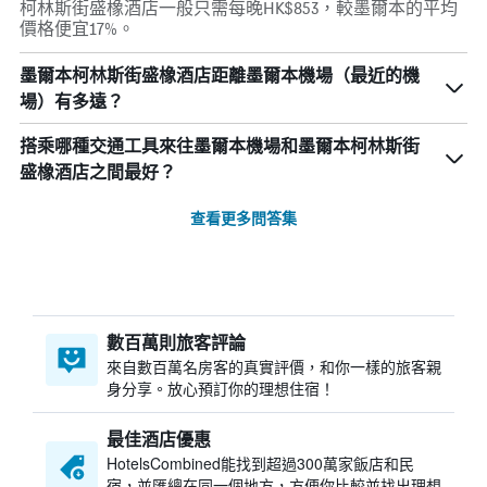
柯林斯街盛橡酒店一般只需每晚HK$853，較墨爾本的平均
價格便宜17%。
墨爾本柯林斯街盛橡酒店距離墨爾本機場（最近的機
場）有多遠？
搭乘哪種交通工具來往墨爾本機場和墨爾本柯林斯街
盛橡酒店之間最好？
查看更多問答集
數百萬則旅客評論
來自數百萬名房客的真實評價，和你一樣的旅客親
身分享。放心預訂你的理想住宿！
最佳酒店優惠
HotelsCombined​能找到超過300萬家飯店和民
宿，並匯總在同一個地方，方便你比較並找出理想