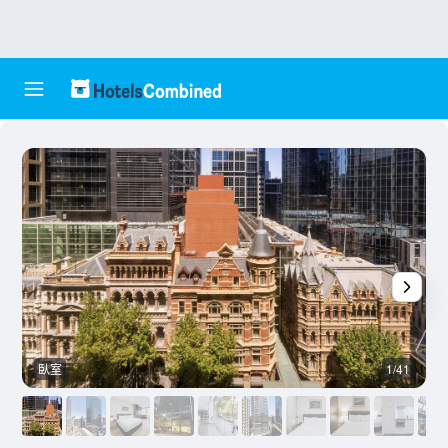
臥室
1/41