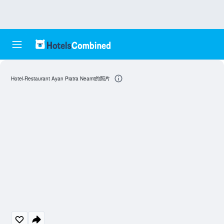
Hotel-Restaurant Ayan Piatra Neamt的照片