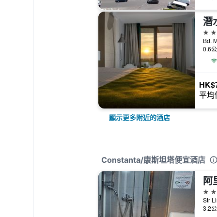
潛
4星
0.6
HK$
平均
顯示更多附近的酒店
Constanta/康斯坦塔便宜酒店
阿
3星
3.2