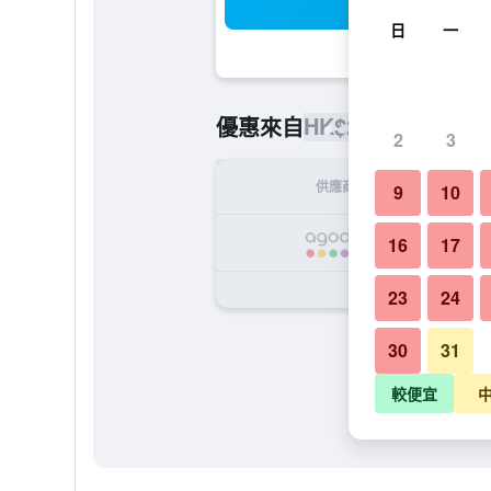
搜
日
一
HK$216
優惠來自
/
最便宜的每
2
3
供應商
9
10
H
16
17
23
24
30
31
較便宜