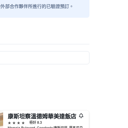
信賴的外部合作夥伴所進行的已驗證預訂。
康斯坦察溫德姆華美達飯店
4星級
極好 8.3
Mamaia Bulevard, Constanta/康斯坦塔, 羅馬尼亞