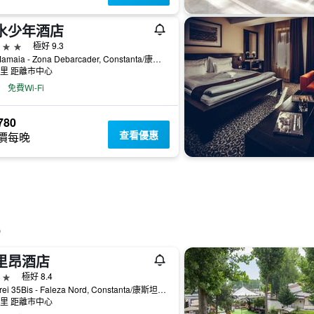
水少年酒店
級
極好 9.3
Bd. Mamaia - Zona Debarcader, Constanta/康斯坦塔, 羅馬尼亞
公里 距離市中心
免費Wi-Fi
780
查看優惠
價每晚
里昂酒店
級
極好 8.4
Str Lirei 35Bis - Faleza Nord, Constanta/康斯坦塔, 羅馬尼亞
公里 距離市中心