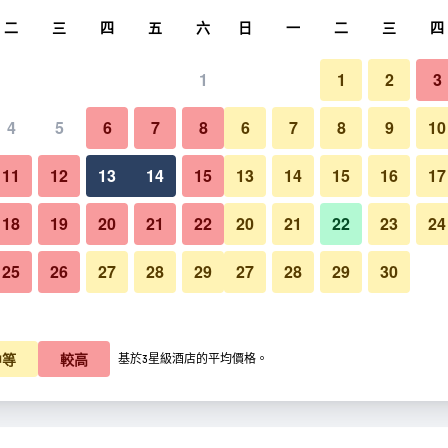
尋
二
三
四
五
六
日
一
二
三
四
1
1
2
3
晚價格
4
5
6
7
8
6
7
8
9
10
餐廳
每晚總額
11
12
13
14
15
13
14
15
16
17
K$216
查看優惠
18
19
20
21
22
20
21
22
23
24
25
26
27
28
29
27
28
29
30
Pensiunea Casa Harghita的照
中等
較高
基於3星級酒店的平均價格。