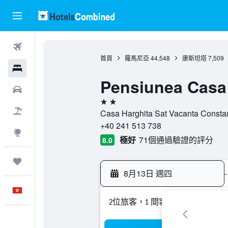
機票
首頁
羅馬尼亞
44,548
康斯坦塔
7,509
酒店
Pensiunea Casa
租車
2星級
機票＋酒店
Casa Harghita Sat Vacanta Co
+40 241 513 738
探索
極好
71個通過驗證的評分
8.0
我的旅程
8月13日 週四
-
中文
2位旅客，1 間客房