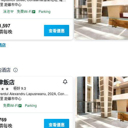
公里 距離市中心
泳池
免費Wi-Fi
Parking
,597
查看優惠
價每晚
酒店
近的酒店
津飯店
級
極好 9.3
Bulevardul Alexandru Lapusneanu, 202A, Constanta/康斯坦塔, 羅馬尼亞
公里 距離市中心
免費Wi-Fi
Parking
769
查看優惠
價每晚