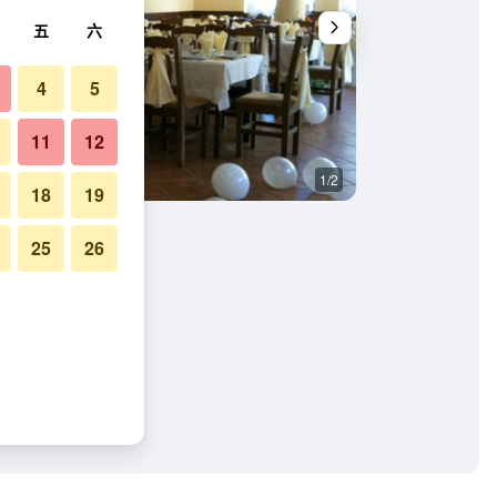
五
六
4
5
11
12
1/2
餐廳
18
19
25
26
片