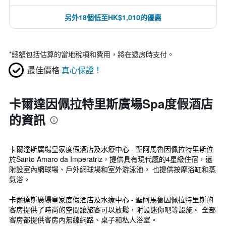
另外18個低至HK$1,010的優惠
*
總額包括估算的當地稅項和費用，將在退房時支付。
最佳價格
真心保證！
卡爾達因佩拉特里斯廣場Spa度假酒店
的資訊
卡爾達斯廣場皇家度假酒店及水療中心 - 聖阿馬魯因佩拉特里斯位
於Santo Amaro da Imperatriz，提供具有現代感的4星級住宿，還
附設室內網球場、戶外網球場和室外游泳池。 也提供按摩浴缸和蒸
氣浴。
卡爾達斯廣場皇家度假酒店及水療中心 - 聖阿馬魯因佩拉特里斯的
客房提供了時尚的空間讓旅客可以放鬆，附設迷你吧等設施。 全部
客房都提供客房內無線網路、桌子和私人浴室。