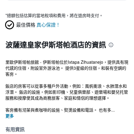
*
總額包括估算的當地稅項和費用，將在退房時支付。
最佳價格
真心保證！
波薩達皇家伊斯塔帕酒店的資訊
里歐伊斯塔帕旅館 - 伊斯塔帕位於Ixtapa Zihuatanejo，提供具有現
代感的住宿，附設室外游泳池。 提供3星級的住宿，和裝有空調的
客房。
飯店的房客可以從事多種戶外活動，例如：風帆衝浪、水肺潛水和
浮潛。 飯店的設施，例如影印機、兒童俱樂部、遊樂場和嬰兒托管
服務和按摩使其成為商務旅客、家庭和情侶的理想選擇。
客房備有沏茶與煮咖啡的設施、熨燙設備和電話。 也有多...
更多
有用資訊