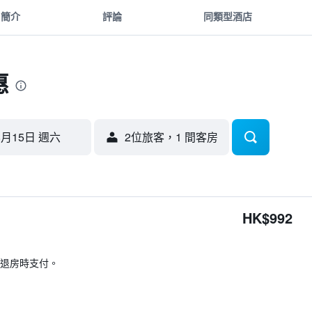
簡介
評論
同類型酒店
惠
8月15日 週六
2位旅客，1 間客房
HK$992
退房時支付。