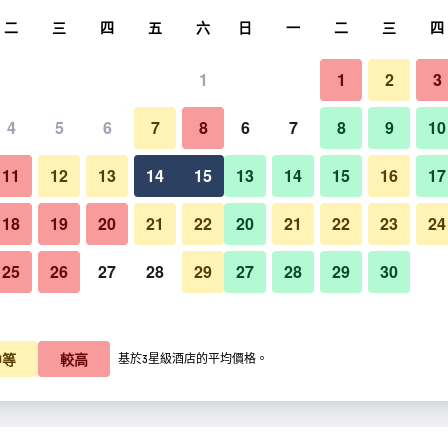
尋
二
三
四
五
六
日
一
二
三
四
1
1
2
3
晚價格
4
5
6
7
8
6
7
8
9
10
每晚總額
11
12
13
14
15
13
14
15
16
17
K$992
查看優惠
18
19
20
21
22
20
21
22
23
24
25
26
27
28
29
27
28
29
30
中等
較高
基於3星級酒店的平均價格。