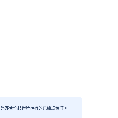
i
信賴的外部合作夥伴所進行的已驗證預訂。