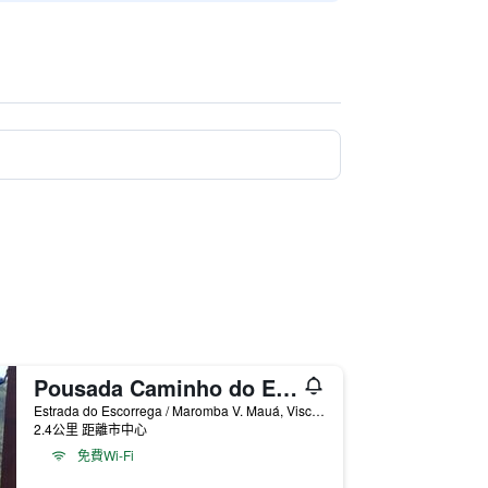
Pousada Caminho do Escorrega
Estrada do Escorrega / Maromba V. Mauá, Visconde de Maua, 巴西
2.4公里 距離市中心
免費Wi-Fi