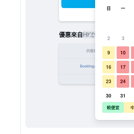
搜
日
一
HK$992
優惠來自
/
最便宜的每
2
3
供應商
9
10
H
16
17
23
24
30
31
較便宜