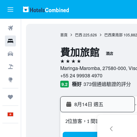
機票
首頁
巴西
225,626
巴西東南部
105,88
酒店
費加旅館
租車
酒店
4星級
機票＋酒店
Maringa-Maromba, 27580-000, 
+55 24 99938 4970
探索
極好
373個通過驗證的評分
9.2
我的旅程
8月14日 週五
-
中文
2位旅客，1 間客房