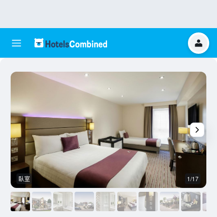
臥室
1/17