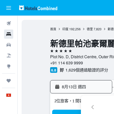
機票
首頁
印度
192,256
德里
7,820
新德
酒店
新德里帕池豪爾
租車
5星級
機票＋酒店
Plot No. D, District Centre, Out
+91 114 639 9999
探索
好
1,629個通過驗證的評分
6.8
我的旅程
8月13日 週四
-
中文
2位旅客，1 間客房