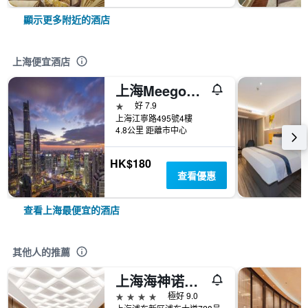
顯示更多附近的酒店
上海便宜酒店
上海Meego米果青文酒店
1星級
好 7.9
上海江寧路495號4樓
4.8公里 距離市中心
HK$180
查看優惠
查看上海最便宜的酒店
其他人的推薦
上海海神诺富特大酒店
4星級
極好 9.0