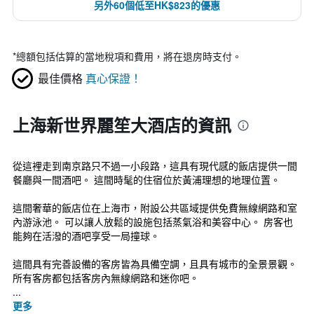
另外60個低至HK$823的優惠
*
總額包括估算的當地稅項和費用，將在退房時支付。
最佳價格
真心保證！
上海新世界麗笙大酒店的資訊
從這裡走到南京路只不過一小段路，這具有現代感的飯店提供一間
餐廳與一間酒吧。 這間時髦的住宿位於黃浦理想的地理位置。
這間奢華的飯店位在上海市，附設公共區域提供免費無線網路和室
內游泳池。 可以讓人放鬆的設施包括蒸氣浴和美容中心。 房客也
能夠在活潑的酒吧享受一局撞球。
這間具有完善設備的客房皆為具備空調，且具有城市的全景景觀。
所有客房都包括客房內無線網路和迷你吧。
...
更多