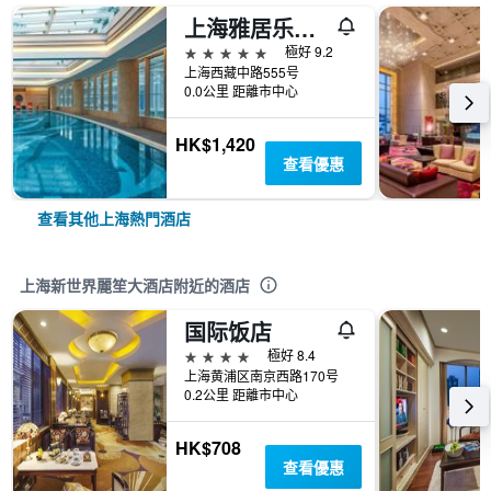
上海雅居乐万豪侯爵酒店
5星級
極好 9.2
上海西藏中路555号
0.0公里 距離市中心
HK$1,420
查看優惠
查看其他上海熱門酒店
上海新世界麗笙大酒店附近的酒店
国际饭店
4星級
極好 8.4
上海黄浦区南京西路170号
0.2公里 距離市中心
HK$708
查看優惠