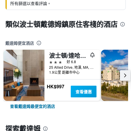
所有篩選以查看評論。
類似波士頓戴德姆鎮原住客棧的酒店
戴達姆便宜酒店
波士頓/達哈姆希爾頓酒店 - 戴德漢
3星級
好 6.8
25 Allied Drive, 地漢, MA, 美國
1.9公里 距離市中心
HK$997
查看優惠
查看戴達姆最便宜的酒店
探索戴達姆