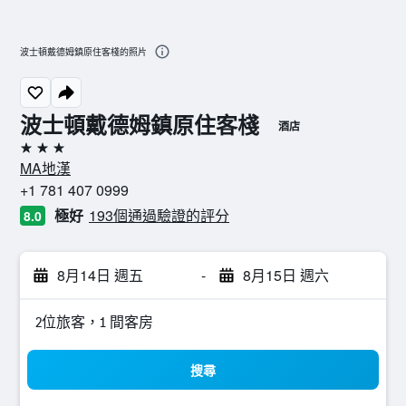
波士頓戴德姆鎮原住客棧的照片
波士頓戴德姆鎮原住客棧
酒店
3星級
MA地漢
+1 781 407 0999
極好
193個通過驗證的評分
8.0
8月14日 週五
-
8月15日 週六
2位旅客，1 間客房
搜尋