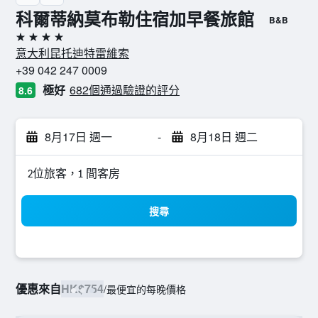
科爾蒂納莫布勒住宿加早餐旅館
B&B
4星級
意大利昆托迪特雷維索
+39 042 247 0009
極好
682個通過驗證的評分
8.6
8月17日 週一
-
8月18日 週二
2位旅客，1 間客房
搜尋
優惠來自
HK$754
/
最便宜的每晚價格