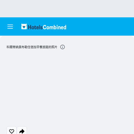
科爾蒂納莫布勒住宿加早餐旅館的照片