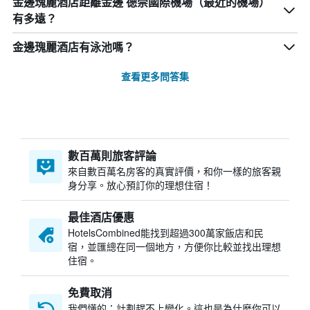
金邊瑰麗酒店距離金邊 德崇國際機場（最近的機場）
有多遠？
金邊瑰麗酒店有泳池嗎？
查看更多問答集
數百萬則旅客評論
來自數百萬名房客的真實評價，和你一樣的旅客親
身分享。放心預訂你的理想住宿！
最佳酒店優惠
HotelsCombined​能找到超過300萬家飯店和民
宿，並匯總在同一個地方，方便你比較並找出理想
住宿。
免費取消
我們懂的：計劃趕不上變化。這也是為什麼你可以