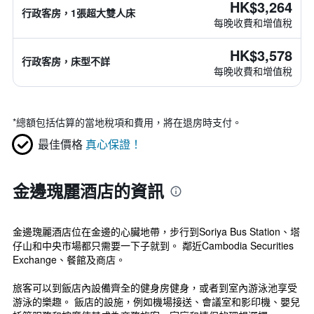
HK$3,264
行政客房，1張超大雙人床
每晚收費和增值稅
HK$3,578
行政客房，床型不詳
每晚收費和增值稅
*
總額包括估算的當地稅項和費用，將在退房時支付。
最佳價格
真心保證！
金邊瑰麗酒店的資訊
金邊瑰麗酒店位在金邊的心臟地帶，步行到Soriya Bus Station、塔
仔山和中央市場都只需要一下子就到。 鄰近Cambodia Securities
Exchange、餐館及商店。
旅客可以到飯店內設備齊全的健身房健身，或者到室內游泳池享受
游泳的樂趣。 飯店的設施，例如機場接送、會議室和影印機、嬰兒