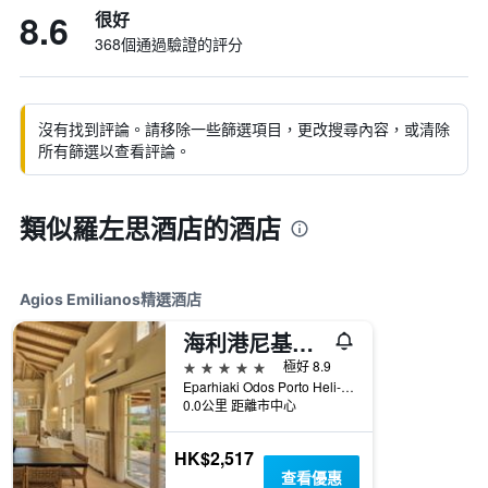
8.6
很好
368個通過驗證的評分
沒有找到評論。請移除一些篩選項目，更改搜尋內容，或清除
所有篩選以查看評論。
類似羅左思酒店的酒店
Agios Emilianos精選酒店
海利港尼基海灘度假溫泉酒店 - 厄密歐尼達
5星級
極好 8.9
Eparhiaki Odos Porto Heli- Costa, Agios Emilianos, 希臘
0.0公里 距離市中心
HK$2,517
查看優惠