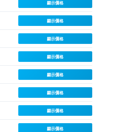
顯示價格
顯示價格
顯示價格
顯示價格
顯示價格
顯示價格
顯示價格
顯示價格