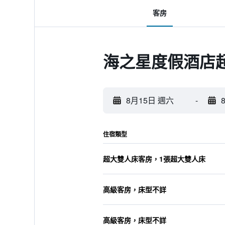
客房
海之星度假酒店
8月15日 週六
-
住宿類型
超大雙人床客房，1張超大雙人床
高級客房，床型不詳
高級客房，床型不詳