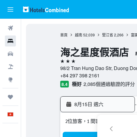
機票
首頁
越南
52,039
堅江省
2,266
富
酒店
海之星度假酒店
租車
3星級
機票＋酒店
98/2 Tran Hung Dao Str, Duong 
+84 297 398 2161
探索
極好
2,085個通過驗證的評分
8.4
我的旅程
8月15日 週六
-
中文
2位旅客，1 間客房