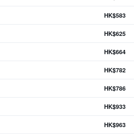
HK$583
HK$625
HK$664
HK$782
HK$786
HK$933
HK$963