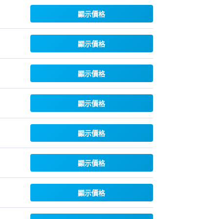
顯示價格
顯示價格
顯示價格
顯示價格
顯示價格
顯示價格
顯示價格