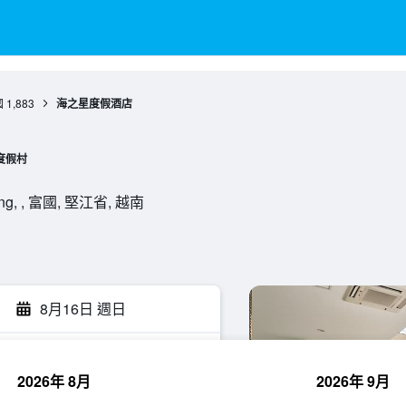
國
1,883
海之星度假酒店
度假村
Dong, , 富國, 堅江省, 越南
8月16日 週日
2026年 8月
2026年 9月