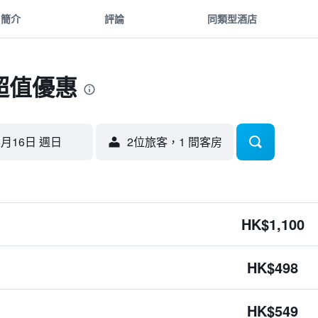
簡介
評論
同類型酒店
超值優惠
8月16日 週日
2位旅客，1 間客房
HK$1,100
HK$498
HK$549