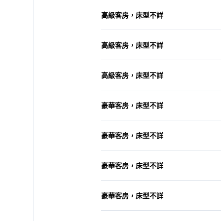
高級客房，床型不詳
高級客房，床型不詳
高級客房，床型不詳
豪華客房，床型不詳
豪華客房，床型不詳
豪華客房，床型不詳
豪華客房，床型不詳