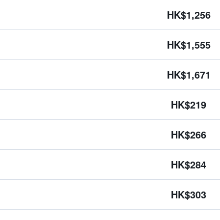
HK$1,256
HK$1,555
HK$1,671
HK$219
HK$266
HK$284
HK$303