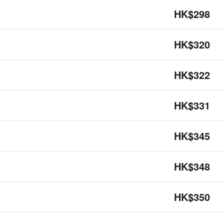
HK$298
HK$320
HK$322
HK$331
HK$345
HK$348
HK$350