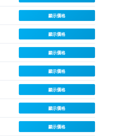
顯示價格
顯示價格
顯示價格
顯示價格
顯示價格
顯示價格
顯示價格