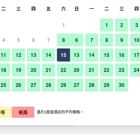
尋
二
三
四
五
六
日
一
二
三
四
1
1
2
3
價格
4
5
6
7
8
6
7
8
9
10
大廳
每晚總額
11
12
13
14
15
13
14
15
16
17
K$58
查看優惠
18
19
20
21
22
20
21
22
23
24
25
26
27
28
29
27
28
29
30
海之星度假酒店的照片
K$219
查看優惠
K$259
查看優惠
中等
較高
基於3星級酒店的平均價格。