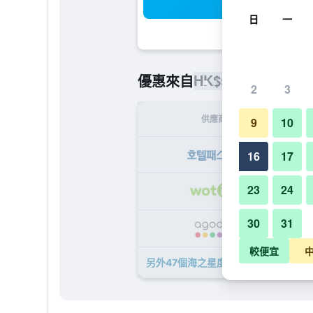
搜
日
一
HK$58
優惠來自
/
最便宜的每晚
2
3
供應商
9
10
H
16
17
23
24
H
30
31
H
較便宜
另外47個海之星度假酒店​的優惠