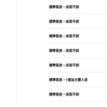
標準客房，床型不詳
標準客房，床型不詳
標準客房，床型不詳
標準客房，床型不詳
標準客房，床型不詳
標準客房，1張加大雙人床
標準客房，床型不詳