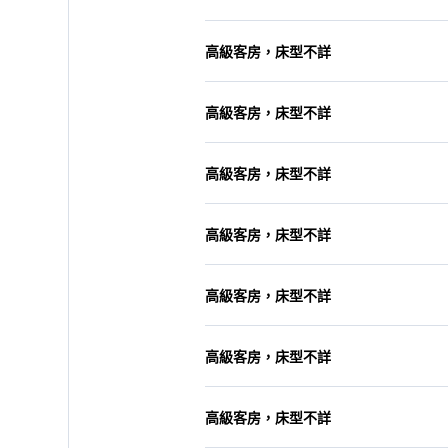
高級客房，床型不詳
高級客房，床型不詳
高級客房，床型不詳
高級客房，床型不詳
高級客房，床型不詳
高級客房，床型不詳
高級客房，床型不詳