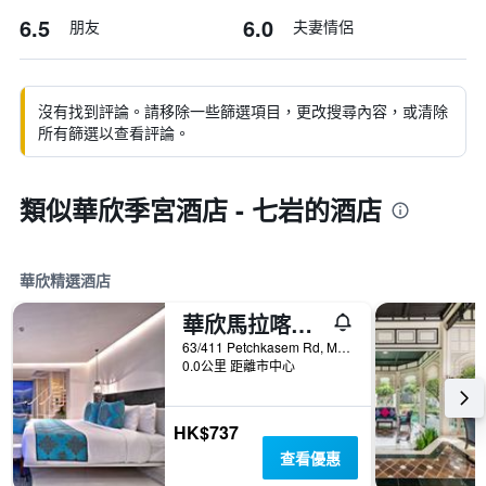
6.5
6.0
朋友
夫妻情侶
沒有找到評論。請移除一些篩選項目，更改搜尋內容，或清除
所有篩選以查看評論。
類似華欣季宮酒店 - 七岩的酒店
華欣精選酒店
華欣馬拉喀什Spa度假酒店
63/411 Petchkasem Rd, Moo Baan Nong Kae, 華欣, 泰國
0.0公里 距離市中心
HK$737
查看優惠