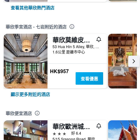
查看其他華欣熱門酒店
華欣季宮酒店 - 七岩附近的酒店
華欣莫維皮克阿薩拉水療及度假酒店
53 Hua Hin 5 Alley, 華欣, 泰國
1.6公里 距離市中心
HK$957
查看優惠
顯示更多附近的酒店
華欣便宜酒店
華欣歐洲城市酒店
3星級
好 6.4
5/15 Srasong Road, 華欣, 泰國