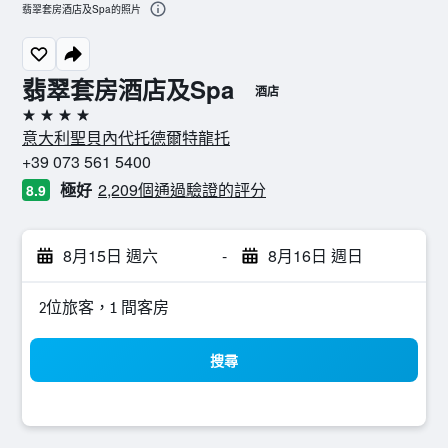
翡翠套房酒店及Spa的照片
翡翠套房酒店及Spa
酒店
4星級
意大利聖貝內代托德爾特龍托
+39 073 561 5400
極好
2,209個通過驗證的評分
8.9
8月15日 週六
-
8月16日 週日
2位旅客，1 間客房
搜尋