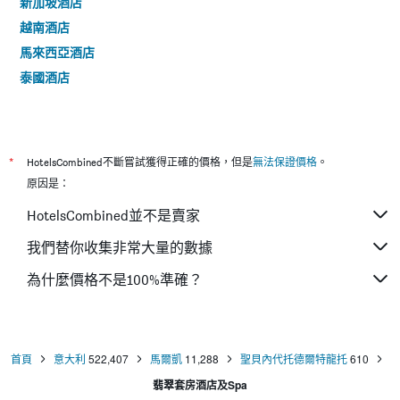
新加坡酒店
越南酒店
馬來西亞酒店
泰國酒店
*
HotelsCombined不斷嘗試獲得正確的價格，但是
無法保證價格
。
原因是：
HotelsCombined並不是賣家
我們替你收集非常大量的數據
為什麼價格不是100%準確？
首頁
意大利
522,407
馬爾凱
11,288
聖貝內代托德爾特龍托
610
翡翠套房酒店及Spa