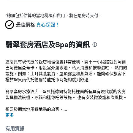
*
總額包括估算的當地稅項和費用，將在退房時支付。
最佳價格
真心保證！
翡翠套房酒店及Spa的資訊
這間具有現代感的飯店地理位置非常便利，開車一小段路就到阿爾
巴阿德里亞蒂卡，附設室外游泳池、私人海灘和按摩浴缸。 熱門的
設施，例如：土耳其蒸氣浴、屋頂露臺和蒸氣浴，能夠確保旅客下
榻於聖貝內代托德爾特龍托市時能夠感到舒適。
翡翠套房水療酒店 - 聖貝托德爾特龍托裡面所有具有現代感的客房
皆具備洗碗機、冰箱和迷你吧等設施。 也有安裝微波爐和吹風機。
想要發掘當地用餐地點的旅客，...
更多
有用資訊