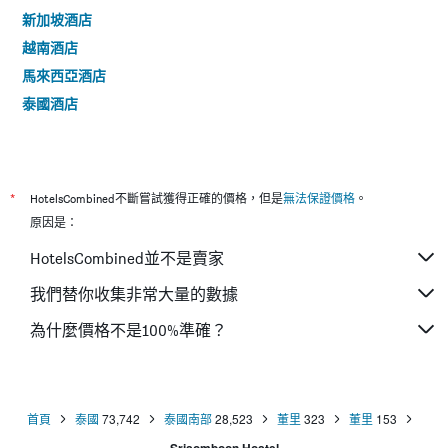
新加坡酒店
越南酒店
馬來西亞酒店
泰國酒店
*
HotelsCombined不斷嘗試獲得正確的價格，但是
無法保證價格
。
原因是：
HotelsCombined並不是賣家
我們替你收集非常大量的數據
為什麼價格不是100%準確？
首頁
泰國
73,742
泰國南部
28,523
董里
323
董里
153