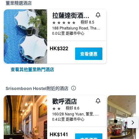
董里精選酒店
拉薩達街酒店 - 會議活動的理想場所 - 董里
5星級
極好 8.5
188 Phattalung Road, Thap Thiang, Muang, 董里, 泰國
0.0公里 距離市中心
HK$322
查看優惠
查看其他董里熱門酒店
Srisomboon Hostel附近的酒店
歡呼酒店
2星級
極好 8.6
160/28 Nang Yuan, 董里, 泰國
0.4公里 距離市中心
HK$141