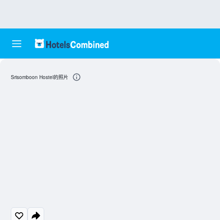
Srisomboon Hostel的照片