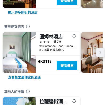
查看優惠
顯示更多附近的酒店
董里便宜酒店
圖姆林酒店
3星級
好 7.9
99 Sathanee Road Tumbol Tubtiang, 董里, 泰國
0.7公里 距離市中心
HK$118
查看優惠
查看董里最便宜的酒店
其他人的推薦
拉薩達街酒店 - 會議活動的理想場所 - 董里