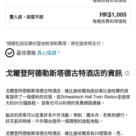
每晚收費和增值稅
HK$1,005
雙人房，床型不詳
每晚收費和增值稅
*
總額包括估算的當地稅項和費用，將在退房時支付。
最佳價格
真心保證！
戈爾登阿德勒斯塔德古特酒店的資訊
戈爾登阿德勒斯塔德古特酒店 - 維比施哈爾為造訪韋比施哈爾的旅
客提供了一個便利的住宿，從Schwabisch Hall Train Station走過來
大約20分鐘路程。 旅客也可以利用的免費網路連線。
飯店的房客可以從事許多戶外活動，例如：獨木舟、釣魚和健行。
好天氣的時候，戶外陽台提供一個理想的放鬆地點。
戈爾登阿德勒斯塔德古特酒店 - 維比施哈爾具有23間客房，而...