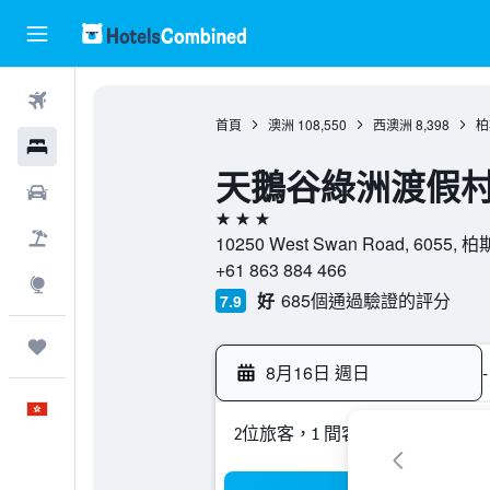
機票
首頁
澳洲
108,550
西澳洲
8,398
柏
酒店
天鵝谷綠洲渡假村 
租車
3星級
機票＋酒店
10250 West Swan Road, 6055,
+61 863 884 466
探索
好
685個通過驗證的評分
7.9
我的旅程
8月16日 週日
-
中文
2位旅客，1 間客房