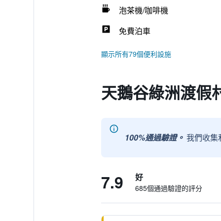
泡茶機/咖啡機
免費泊車
顯示所有79個便利設施
天鵝谷綠洲渡假村
100%通過驗證。
我們收集
7.9
好
685個通過驗證的評分