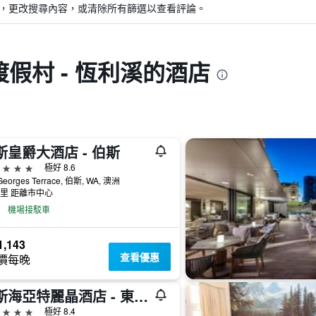
，更改搜尋內容，或清除所有篩選以查看評論。
假村 - 恆利溪的酒店
斯皇爵大酒店 - 伯斯
級
極好 8.6
 Georges Terrace, 伯斯, WA, 澳洲
公里 距離市中心
機場接駁車
,143
查看優惠
價每晚
珀斯海亞特麗晶酒店 - 東伯斯
級
極好 8.4