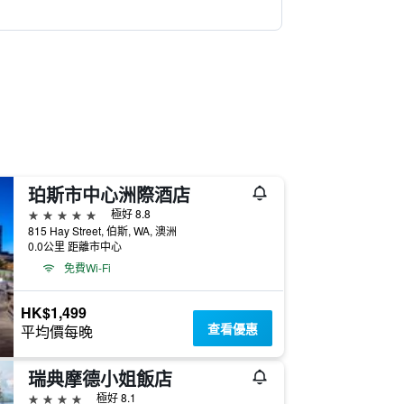
珀斯市中心洲際酒店
5星級
極好 8.8
815 Hay Street, 伯斯, WA, 澳洲
0.0公里 距離市中心
免費Wi-Fi
HK$1,499
查看優惠
平均價每晚
瑞典摩德小姐飯店
4星級
極好 8.1