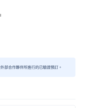
i
信賴的外部合作夥伴所進行的已驗證預訂。