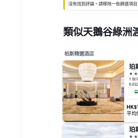
沒有找到評論。請移除一些篩選項目
類似天鵝谷綠洲渡
柏斯精選酒店
珀
5星
1 St
0.0
HK$1
平均
5星