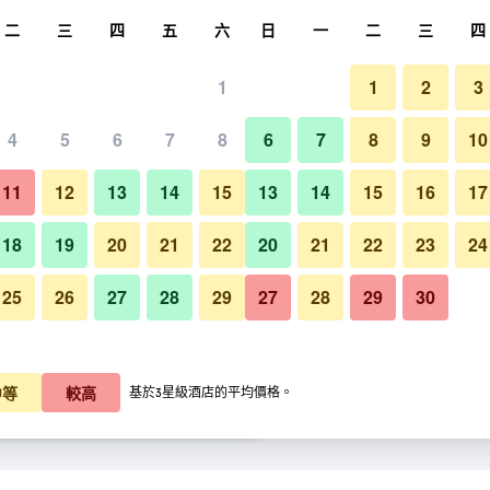
尋
二
三
四
五
六
日
一
二
三
四
1
1
2
3
晚價格
4
5
6
7
8
6
7
8
9
10
客廳
每晚總額
11
12
13
14
15
13
14
15
16
17
K$944
查看優惠
18
19
20
21
22
20
21
22
23
24
25
26
27
28
29
27
28
29
30
K$995
查看優惠
天鵝谷綠洲渡假村 - 恆利溪的照
$1,033
查看優惠
中等
較高
基於3星級酒店的平均價格。
的優惠