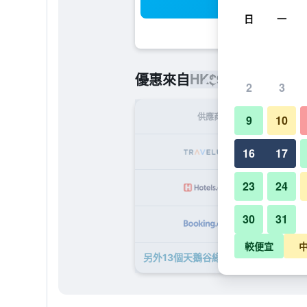
搜
日
一
HK$944
優惠來自
/
最便宜的每
2
3
供應商
9
10
H
16
17
23
24
H
30
31
HK
較便宜
另外13個天鵝谷綠洲渡假村 - 恆利溪​