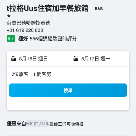
t拉格Uus住宿加早餐旅館
B&B
1星級
荷蘭巴勒哈姆斯泰德
+31 619 220 808
極好
556個通過驗證的評分
9.1
8月16日 週日
-
8月17日 週一
2位旅客，1 間客房
搜尋
優惠來自
HK$1,074
/
最便宜的每晚價格