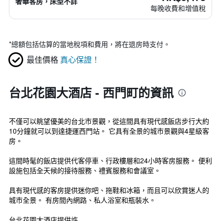
奢華客房，床型不詳
每晚收費和增值稅
*
總額包括估算的當地稅項和費用，將在退房時支付。
最佳價格
真心保證！
台北花園大酒店 - 西門町的資訊
不僅可以眺望優美的台北市景觀，從這間具有現代感飯店步行大約
10分鐘就可以到達捷運西門站。 它具有全景的城市景觀與4星級客
房。
這間時髦的飯店提供代客停車、行政樓層和24小時客房服務。 便利
設施包括全天候的接待服務、禮賓服務和會議室。
具有現代感的客房提供迷你吧、拖鞋和冰箱，而且可以欣賞迷人的
城市全景。 有房間內網路、私人浴室和瓶裝水。
台北花園大酒店提供許...