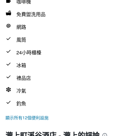
咖啡機
免費盥洗用品
網路
風筒
24小時櫃檯
冰箱
禮品店
冷氣
釣魚
顯示所有12個便利設施
瀧上町溪谷酒店 - 瀧上的評論