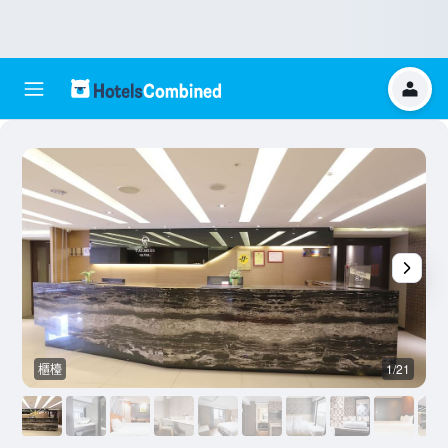
櫃檯
1/21