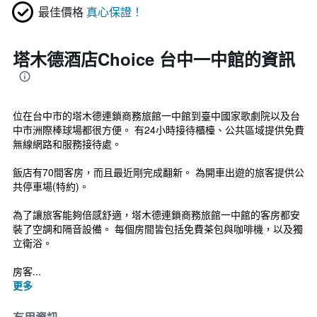
最佳價格
真心保證！
塔木德酒店Choice 台中一中館的資訊
位在台中市的塔木德連鎖商務旅館一中館到臺中國家歌劇院以及台
中市洲際棒球場都很方便。 有24小時接待櫃檯、公共區域提供免費
無線網路和服務接待處。
飯店有70間客房，而且最近剛完成翻新。 為開車出遊的旅客提供公
共停車場(特約)。
為了讓旅客能夠倍感舒適，塔木德連鎖商務旅館一中館的客房都安
裝了空調和隔音設備。 每個房間皆包括免費茶包與咖啡機，以及獨
立衛浴。
房客...
更多