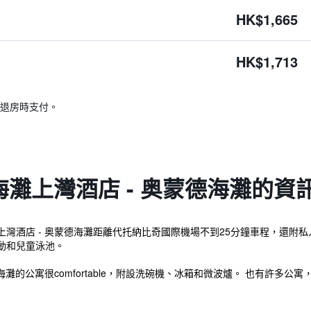
HK$1,665
HK$1,713
退房時支付。
灘上灣酒店 - 奥蒙德海灘的資
灣酒店 - 奥蒙德海灘距離代托納比奇國際機場不到25分鐘車程，還附
動和兒童泳池。
海灘的公寓很comfortable，附設洗碗機、冰箱和微波爐。 也有許多