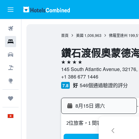
機票
首頁
美國
1,006,963
佛羅里達州
199,5
酒店
鑽石渡假奧蒙德海
租車
4星級
機票＋酒店
145 South Atlantic Avenue, 
+1 386 677 1446
探索
好
546個通過驗證的評分
7.8
我的旅程
8月15日 週六
-
中文
2位旅客，1 間客房