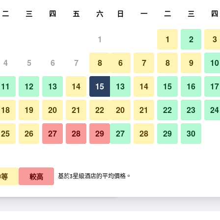
尋
二
三
四
五
六
日
一
二
三
四
1
1
2
3
晚價格
4
5
6
7
8
6
7
8
9
10
海灘
每晚總額
11
12
13
14
15
13
14
15
16
17
K$901
查看優惠
18
19
20
21
22
20
21
22
23
24
25
26
27
28
29
27
28
29
30
K$947
查看優惠
鑽石渡假奧蒙德海灘上灣酒店 -
K$965
查看優惠
中等
較高
基於3星級酒店的平均價格。
- 奥蒙德海灘​的優惠