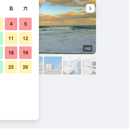
五
六
4
5
11
12
1/60
客廳
18
19
25
26
 奥蒙德海灘的照片