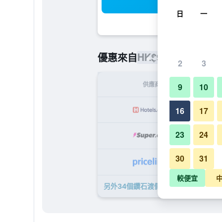
搜
日
一
HK$901
優惠來自
/
最便宜的每
2
3
供應商
9
10
H
16
17
23
24
H
30
31
H
較便宜
另外34個鑽石渡假奧蒙德海灘上灣酒店 