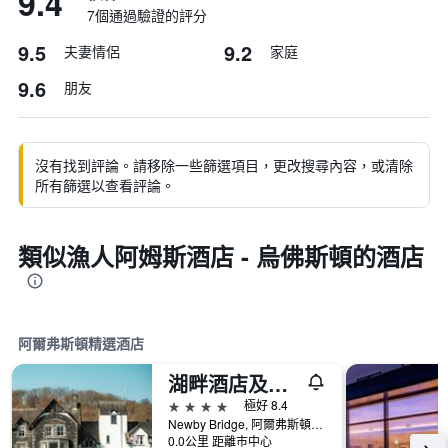
9.4
7個通過驗證的評分
9.5
9.2
夫妻情侶
家庭
9.6
朋友
沒有找到評論。請移除一些篩選項目，更改搜尋內容，或清除
所有篩選以查看評論。
類似漁人阿姆斯酒店 - 烏佛斯頓的酒店
阿爾弗斯頓精選酒店
湖畔酒店及水療中心
4星級
極好 8.4
Newby Bridge, 阿爾弗斯頓, 英國
0.0公里 距離市中心