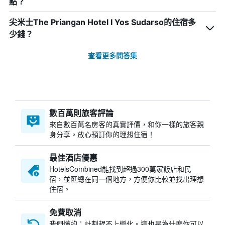
點？
尖米士The Priangan Hotel I Yos Sudarso的住宿多
少錢？
查看更多問答集
數百萬則旅客評論
來自數百萬名房客的真實評價，和你一樣的旅客親
身分享。放心預訂你的理想住宿！
最佳酒店優惠
HotelsCombined​能找到超過300萬家飯店和民
宿，並匯總在同一個地方，方便你比較並找出理想
住宿。
免費取消
我們懂的：計劃趕不上變化。這也是為什麼你可以