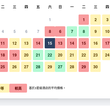
尋
二
三
四
五
六
日
一
二
三
四
1
1
2
3
每晚價格
4
5
6
7
8
6
7
8
9
10
客廳
每晚總額
11
12
13
14
15
13
14
15
16
17
$1,230
查看優惠
18
19
20
21
22
20
21
22
23
24
25
26
27
28
29
27
28
29
30
海景海灘假日酒店的照片
$1,467
查看優惠
$1,482
查看優惠
中等
較高
基於3星級酒店的平均價格。