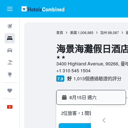
機票
首頁
美國
1,006,985
加州
88,087
酒店
海景海灘假日酒
租車
2星級
機票＋酒店
3400 Highland Avenue, 90266
+1 310 545 1504
探索
好
1,013個通過驗證的評分
7.9
我的旅程
8月15日 週六
-
中文
2位旅客，1 間客房