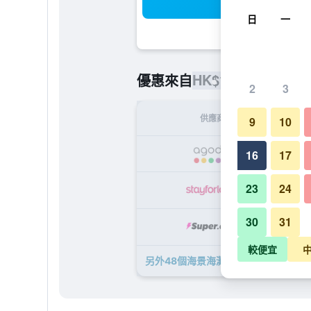
搜
日
一
HK$1,230
優惠來自
/
最便宜的
2
3
供應商
9
10
HK
16
17
23
24
HK
30
31
HK
較便宜
另外48個海景海灘假日酒店​的優惠