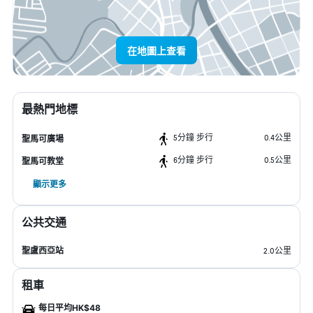
在地圖上查看
最熱門地標
5分鐘 步行
0.4公里
聖馬可廣場
6分鐘 步行
0.5公里
聖馬可教堂
顯示更多
公共交通
聖盧西亞站
2.0公里
租車
每日平均HK$48