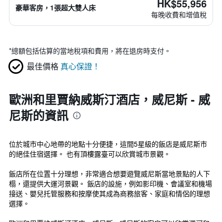
HK$55,956
豪華客房，1張超大雙人床
每晚收費和增值稅
*
總額包括估算的當地稅項和費用，將在退房時支付。
最佳價格
真心保證！
歐洲和里賈納威斯汀酒店，威尼斯 - 威
尼斯的資訊
位於城市中心地帶的地點十分便捷，這間5星級的飯店是威尼斯市
的絕佳住宿選擇。 也有頂樓露臺可以欣賞城市景觀。
飯店所在位置十分理想，非常適合想要遊覽威尼斯當地景點的人下
榻，還提供大運河景觀。 飯店的設施，例如影印機、會議室和機場
接送、嬰兒托管服務和按摩使其成為商務旅客、家庭和情侶的理想
選擇。