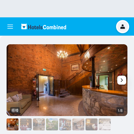
櫃檯
1/8